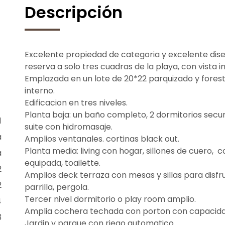
Descripción
Excelente propiedad de categoria y excelente diseñ
reserva a solo tres cuadras de la playa, con vista 
Emplazada en un lote de 20*22 parquizado y foresta
interno.
Edificacion en tres niveles.
Planta baja: un baño completo, 2 dormitorios secu
1
suite con hidromasaje.
a
Amplios ventanales. cortinas black out.
Planta media: living con hogar, sillones de cuero
a
equipada, toailette.
2
Amplios deck terraza con mesas y sillas para disfrut
2
parrilla, pergola.
Tercer nivel dormitorio o play room amplio.
4
Amplia cochera techada con porton con capacidad
3
Jardin y parque con riego automatico.