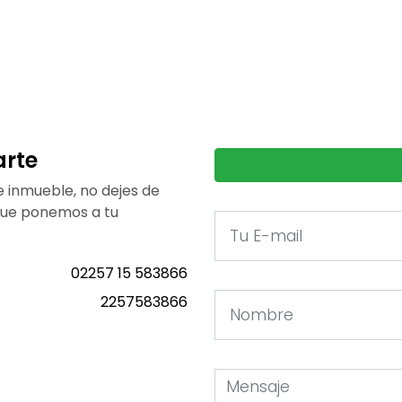
arte
e inmueble, no dejes de
que ponemos a tu
02257 15 583866
2257583866